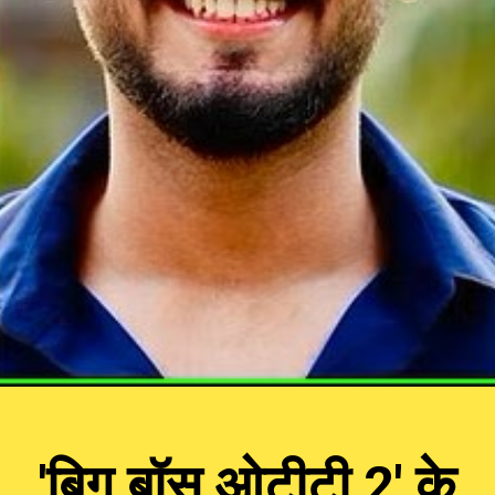
'बिग बॉस ओटीटी 2' के